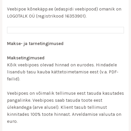
Veebipoe kõnekäpp.ee (edaspidi veebipood) omanik on
LOGOTALK OÜ (registrikood 16353901).
Makse- ja tarnetingimused
Maksetingimused
Kõik veebipoes olevad hinnad on eurodes. Hindadele
lisandub tasu kauba kättetoimetamise eest (v.a. PDF-
failid).
Veebipoes on võimalik tellimuse eest tasuda kasutades
pangalinke. Veebipoes saab tasuda toote eest
ülekandega (arve alusel). Klient tasub tellimust
kinnitades 100% toote hinnast. Arveldamise valuuta on
euro.