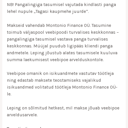
NB! Pangalingiga tasumisel vajutada kindlasti panga
lehel nupule „Tagasi kaupmehe juurde“.
Makseid vahendab Montonio Finance OÜ. Tasumine
toimub väljaspool veebipoodi turvalises keskkonnas –
pangalingiga tasumisel vastava panga turvalises
keskkonnas. Müüjal puudub ligipääs kliendi panga
andmetele. Leping jõustub alates tasumisele kuuluva
summa laekumisest veebipoe arvelduskontole.
Veebipoe omanik on isikuandmete vastutav töötleja
ning edastab maksete teostamiseks vajalikud
isikuandmed volitatud töötleja Montonio Finance OÜ-
le.
Leping on sõlmitud hetkest, mil makse jõuab veebipoe
arveldusarvele.