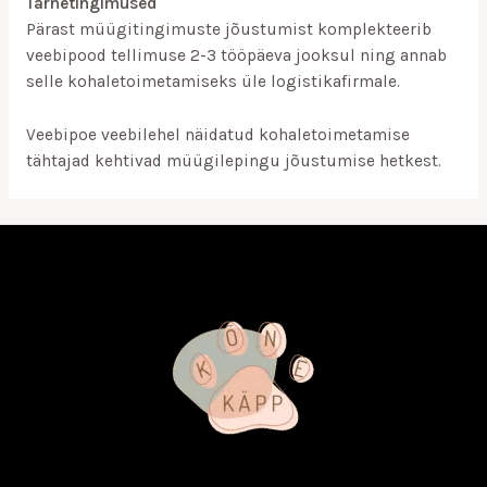
Tarnetingimused
Pärast müügitingimuste jõustumist komplekteerib
veebipood tellimuse 2-3 tööpäeva jooksul ning annab
selle kohaletoimetamiseks üle logistikafirmale.
Veebipoe veebilehel näidatud kohaletoimetamise
tähtajad kehtivad müügilepingu jõustumise hetkest.