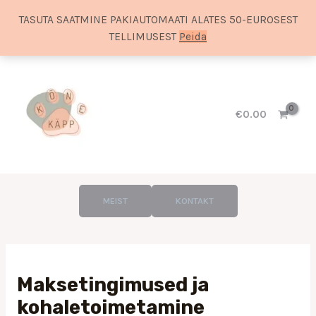
TASUTA SAATMINE PAKIAUTOMAATI ALATES 50-EUROSEST
TELLIMUSEST
Peida
Skip
to
content
€
0.00
MEIST
KONTAKT
Maksetingimused ja
kohaletoimetamine