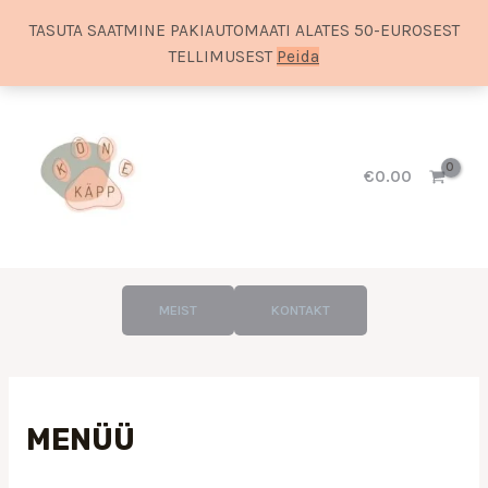
TASUTA SAATMINE PAKIAUTOMAATI ALATES 50-EUROSEST
TELLIMUSEST
Peida
Skip
to
content
€
0.00
MEIST
KONTAKT
MENÜÜ