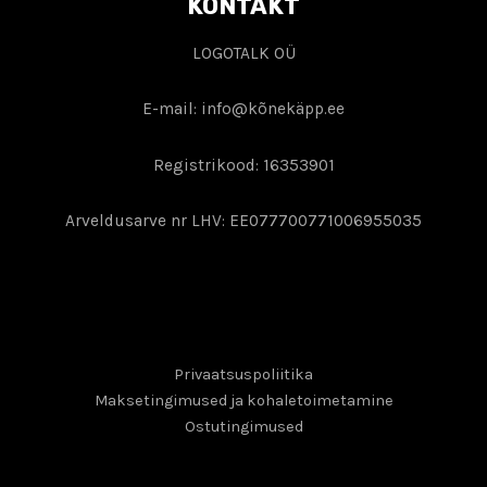
KONTAKT
LOGOTALK OÜ
E-mail: info@kõnekäpp.ee
Registrikood: 16353901
Arveldusarve nr LHV: EE077700771006955035
Privaatsuspoliitika
Maksetingimused ja kohaletoimetamine
Ostutingimused