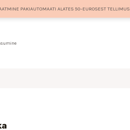
AATMINE PAKIAUTOMAATI ALATES 50-EUROSEST TELLIMU
tasumine
ka