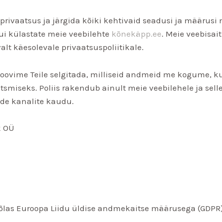
 privaatsus ja järgida kõiki kehtivaid seadusi ja määrus
ui külastate meie veebilehte
kõnekäpp.ee
. Meie veebisai
lt käesolevale privaatsuspoliitikale.
soovime Teile selgitada, milliseid andmeid me kogume, k
smiseks. Poliis rakendub ainult meie veebilehele ja sell
de kanalite kaudu.
k OÜ
las Euroopa Liidu üldise andmekaitse määrusega (GDPR),