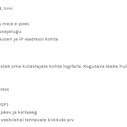
, linn
s meie e-poes
lusajalugu
auseri ja IP-aadressi kohta
stab oma külastajate kohta logifaile. Kogutava teabe hu
dress
ISP)
päev ja kellaaeg
 veebilehel tehtavate klikkide arv