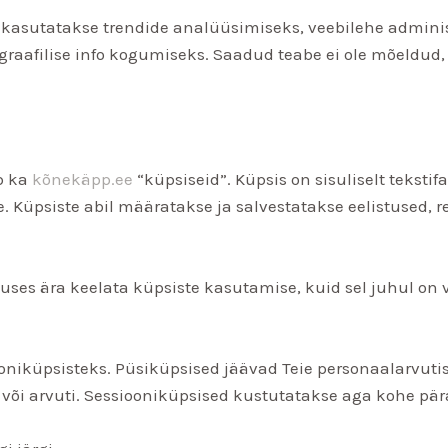
ni kasutatakse trendide analüüsimiseks, veebilehe adminis
raafilise info kogumiseks. Saadud teabe ei ole mõeldud,
b ka
kõnekäpp.ee
“küpsiseid”. Küpsis on sisuliselt tekstif
 Küpsiste abil määratakse ja salvestatakse eelistused, r
stuses ära keelata küpsiste kasutamise, kuid sel juhul on 
ooniküpsisteks. Püsiküpsised jäävad Teie personaalarvuti
 või arvuti. Sessiooniküpsised kustutatakse aga kohe pär