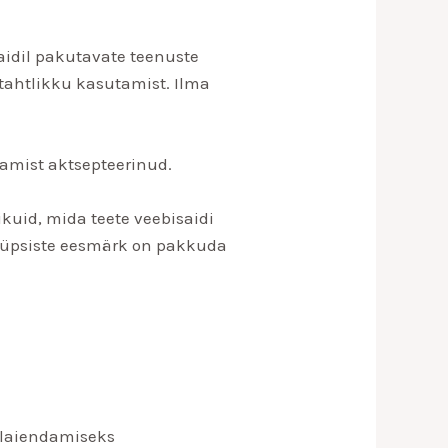
aidil pakutavate teenuste
tahtlikku kasutamist. Ilma
tamist aktsepteerinud.
kuid, mida teete veebisaidi
 küpsiste eesmärk on pakkuda
 laiendamiseks