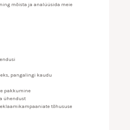
ning mõista ja analüüsida meie
hendusi
seks, pangalingi kaudu
uste pakkumine
ga ühendust
e reklaamikampaaniate tõhususe