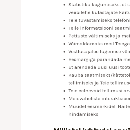
Statistika kogumiseks, et
veebilehe külastajate käit
Teie tuvastamiseks telefoni
Teile informatsiooni saatm
Pettuste vältimiseks ja me
Võimaldamaks meil Teiega
Vestlusajaloo lugemise võ
Eesmärgiga parandada mei
Et arendada uusi uusi too
Kauba saatmiseks/kättetoi
tellimiseks ja Teie tellim
Teie eelnevaid tellimusi a
Meievaheliste interaktsio
Muudel eesmärkidel. Näit
hindamiseks.