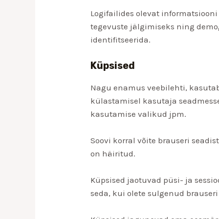
Logifailides olevat informatsioo
tegevuste jälgimiseks ning demog
identifitseerida.
Küpsised
Nagu enamus veebilehti, kasuta
külastamisel kasutaja seadmesse.
kasutamise valikud jpm.
Soovi korral võite brauseri seadi
on häiritud.
Küpsised jaotuvad püsi- ja sessi
seda, kui olete sulgenud brauseri