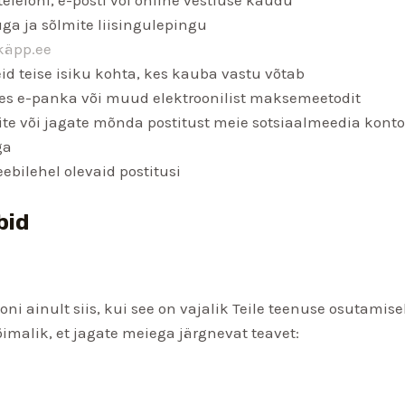
uga ja sõlmite liisingulepingu
käpp.ee
eid teise isiku kohta, kes kauba vastu võtab
es e-panka või muud elektroonilist maksemeetodit
ite või jagate mõnda postitust meie sotsiaalmeedia konto
ga
bilehel olevaid postitusi
bid
ooni ainult siis, kui see on vajalik Teile teenuse osutami
imalik, et jagate meiega järgnevat teavet: