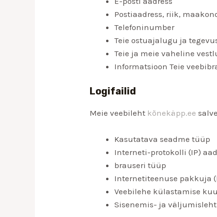
E-posti aadress
Postiaadress, riik, maakond
Telefoninumber
Teie ostuajalugu ja tegevu
Teie ja meie vaheline vest
Informatsioon Teie veebibr
Logifailid
Meie veebileht
kõnekäpp.ee
salve
Kasutatava seadme tüüp
Interneti-protokolli (IP) aa
brauseri tüüp
Internetiteenuse pakkuja (
Veebilehe külastamise kuu
Sisenemis- ja väljumisleht