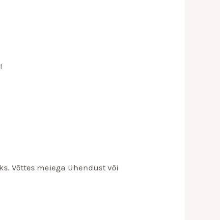
l
seks. Võttes meiega ühendust või