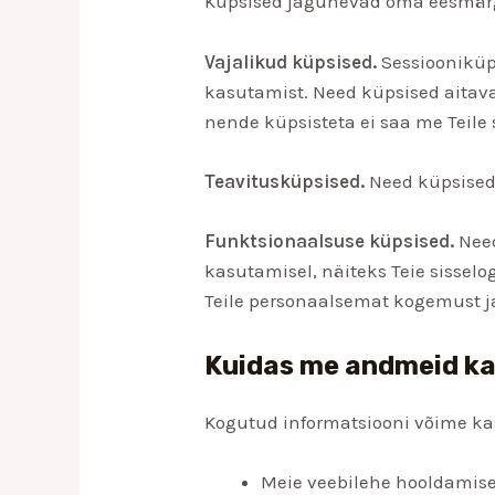
Küpsised jagunevad oma eesmärgi
Vajalikud küpsised.
Sessiooniküps
kasutamist. Need küpsised aitav
nende küpsisteta ei saa me Teile
Teavitusküpsised.
Need küpsised 
Funktsionaalsuse küpsised.
Need
kasutamisel, näiteks Teie sisse
Teile personaalsemat kogemust ja 
Kuidas me andmeid k
Kogutud informatsiooni võime ka
Meie veebilehe hooldamise