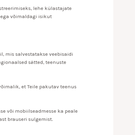
treerimiseks, lehe külastajate
 ega võimaldagi isikut
ail, mis salvestatakse veebisaidi
egionaalsed sätted, teenuste
võimalik, et Teile pakutav teenus
sse või mobiilseadmesse ka peale
ast brauseri sulgemist.