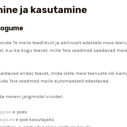
ine ja kasutamine
 kogume
 mida Te meile teadlikult ja aktiivselt edastate meie tee
l, kui ka kogu teavet, mille Teie seadmed saadavad meie 
aldavad endas teavet, mida olete meie teenuste või ka
 mida Teie seadmed meile automaatselt edastavad.
a meieni järgmistel viisidel:
pp.ee
e-poes
äpp.ee
e-poe kasutajaks
elefoni, e-posti või online vestluse kaudu