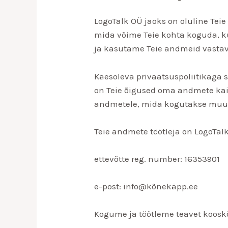
LogoTalk OÜ jaoks on oluline Teie
mida võime Teie kohta koguda, k
ja kasutame Teie andmeid vastava
Käesoleva privaatsuspoliitikaga 
on Teie õigused oma andmete kait
andmetele, mida kogutakse muu
Teie andmete töötleja on LogoTal
ettevõtte reg. number: 16353901
e-post: info@kõnekäpp.ee
Kogume ja töötleme teavet kooskõ