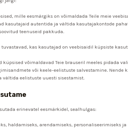
 järgi:
ised, mille eesmärgiks on võimaldada Teile meie veebis
ad kasutajaid autentida ja vältida kasutajakontode paha
 soovitud teenuseid pakkuda.
tuvastavad, kas kasutajad on veebisaidil küpsiste kasu
 küpsised võimaldavad Teie brauseril meeles pidada vali
logimisandmete või keele-eelistuste salvestamine. Nende
vältida eelistuste uuesti sisestamist.
asutame
sutada erinevatel eesmärkidel, sealhulgas:
ks, haldamiseks, arendamiseks, personaliseerimiseks ja