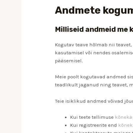
Andmete kogum
Milliseid andmeid me
Kogutav teave hõlmab nii teavet,
kasutamisel või nendes osalemise
pääsemisel.
Meie poolt kogutavad andmed sis
teadlikult jaganud ning teavet,
Teie isiklikud andmed võivad jõud
Kui teete tellimuse
kõnekä
Kui registreerite end
kõnek
Kui kontakteerute meiega t