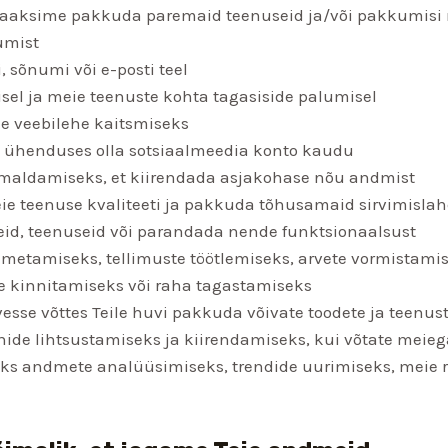
 saaksime pakkuda paremaid teenuseid ja/või pakkumisi 
umist
, sõnumi või e-posti teel
isel ja meie teenuste kohta tagasiside palumisel
ie veebilehe kaitsmiseks
 ühenduses olla sotsiaalmeedia konto kaudu
imaldamiseks, et kiirendada asjakohase nõu andmist
e teenuse kvaliteeti ja pakkuda tõhusamaid sirvimisla
teid, teenuseid või parandada nende funktsionaalsust
metamiseks, tellimuste töötlemiseks, arvete vormistami
use kinnitamiseks või raha tagastamiseks
rvesse võttes Teile huvi pakkuda võivate toodete ja teen
onide lihtsustamiseks ja kiirendamiseks, kui võtate meie
eks andmete analüüsimiseks, trendide uurimiseks, mei