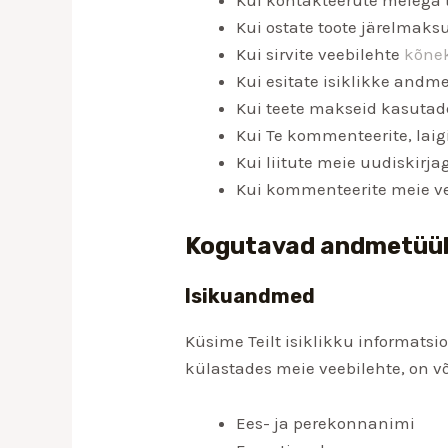
Kui ostate toote järelmaks
Kui sirvite veebilehte
kõne
Kui esitate isiklikke andm
Kui teete makseid kasutad
Kui Te kommenteerite, laig
Kui liitute meie uudiskirja
Kui kommenteerite meie vee
Kogutavad andmetüü
Isikuandmed
Küsime Teilt isiklikku informatsi
külastades meie veebilehte, on võ
Ees- ja perekonnanimi