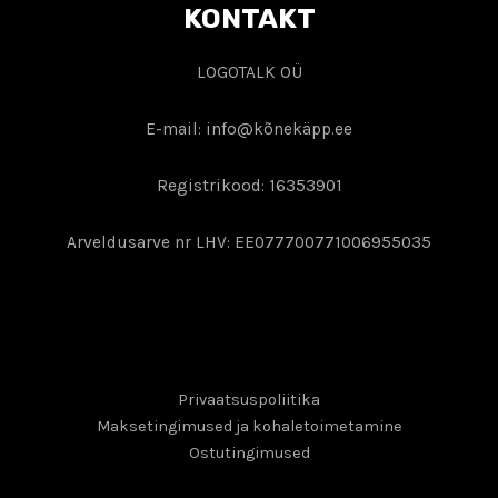
KONTAKT
LOGOTALK OÜ
E-mail: info@kõnekäpp.ee
Registrikood: 16353901
Arveldusarve nr LHV: EE077700771006955035
Privaatsuspoliitika
Maksetingimused ja kohaletoimetamine
Ostutingimused