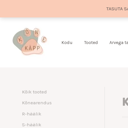
TASUTA S
Skip
to
content
Kodu
Tooted
Arvega 
Kõik tooted
K
Kõnearendus
R-häälik
S-häälik