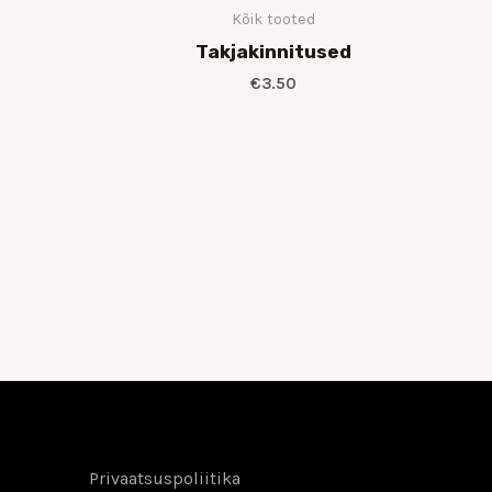
Kõik tooted
Takjakinnitused
€
3.50
Privaatsuspoliitika