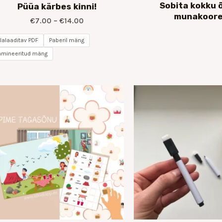
Sobita kokku 
Püüa kärbes kinni!
munakoor
€
7.00
–
€
14.00
llalaaditav PDF
Paberil mäng
amineeritud mäng
Hinnavahemik:
€10.00
kuni
€20.00