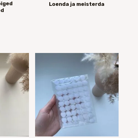
õiged
Loenda ja meisterda
ed