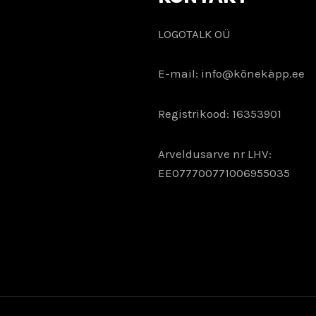
LOGOTALK OÜ
E-mail: info@kõnekäpp.ee
Registrikood: 16353901
Arveldusarve nr LHV:
EE077700771006955035