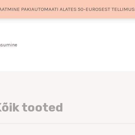
AATMINE PAKIAUTOMAATI ALATES 50-EUROSEST TELLIMU
Sorditud
uusimate
järgi
tasumine
õik tooted