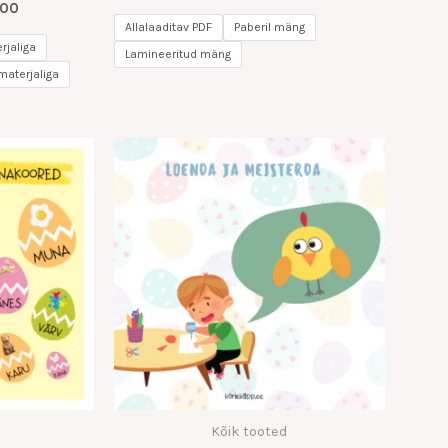
.00
Allalaaditav PDF
Paberil mäng
jaliga
Lamineeritud mäng
aterjaliga
Kõik tooted