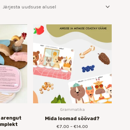
Hinnavahemik:
Hinnavahemik:
€70.00
€7.00
kuni
kuni
€80.00
€14.00
Grammatika
 arengut
Mida loomad söövad?
mplekt
€
7.00
–
€
14.00