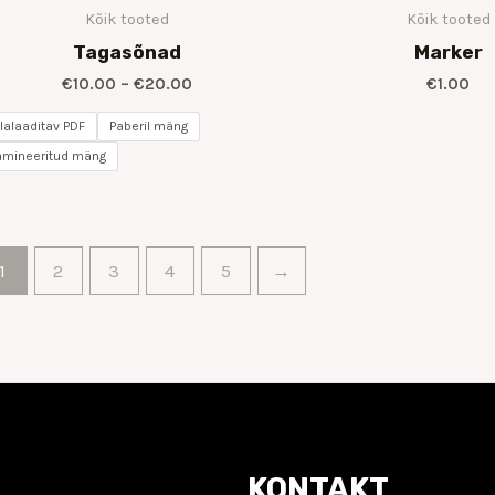
Kõik tooted
Kõik tooted
Tagasõnad
Marker
€
10.00
–
€
20.00
€
1.00
llalaaditav PDF
Paberil mäng
amineeritud mäng
1
2
3
4
5
→
KONTAKT