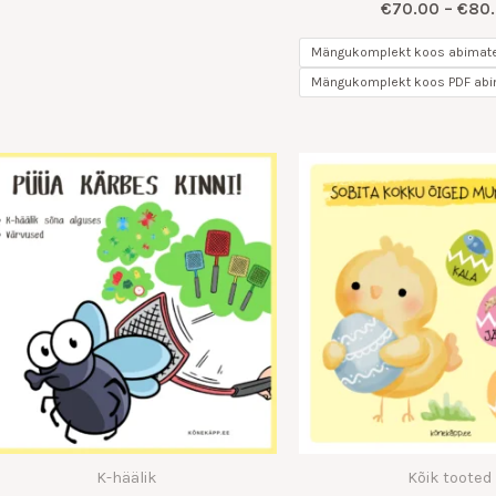
€
70.00
–
€
80
Mängukomplekt koos abimater
Mängukomplekt koos PDF abim
Hinnavahemik:
€7.00
kuni
€14.00
K-häälik
Kõik tooted