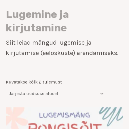
Lugemine ja
kirjutamine
Siit leiad mängud lugemise ja
kirjutamise (eeloskuste) arendamiseks.
Kuvatakse kõik 2 tulemust
Hinnavahemik:
€9.00
kuni
€14.00