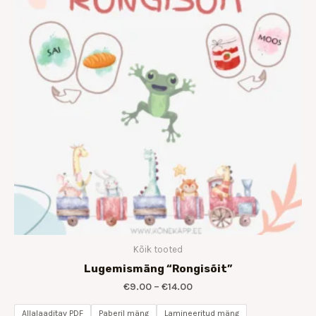
Kõik tooted
Lugemismäng “Rongisõit”
€
9.00
–
€
14.00
Allalaaditav PDF
Paberil mäng
Lamineeritud mäng