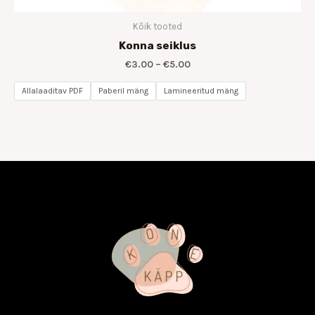
Kõik tooted
Konna seiklus
€
3.00
–
€
5.00
Allalaaditav PDF
Paberil mäng
Lamineeritud mäng