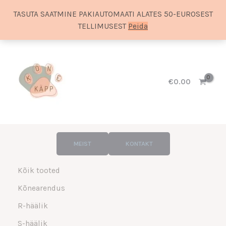
TASUTA SAATMINE PAKIAUTOMAATI ALATES 50-EUROSEST
TELLIMUSEST
Peida
Sorditud
Skip
uusimate
to
järgi
content
€
0.00
MEIST
KONTAKT
Kõik tooted
Kõnearendus
R-häälik
S-häälik