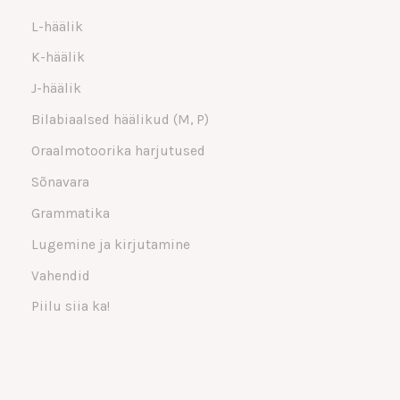
L-häälik
K-häälik
J-häälik
Bilabiaalsed häälikud (M, P)
Oraalmotoorika harjutused
Sõnavara
Grammatika
Lugemine ja kirjutamine
Vahendid
Piilu siia ka!