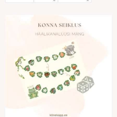
Hinnavahemik:
€3.00
kuni
€5.00